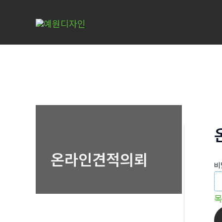
콘
텐
츠
로
건
너
뛰
기
온라인견적의뢰
비